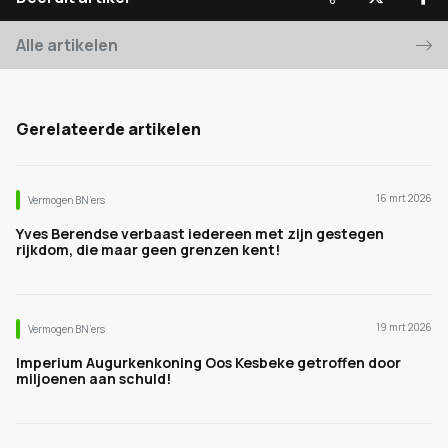
Alle artikelen
Gerelateerde artikelen
16 mrt 2026
Vermogen BN’ers
Yves Berendse verbaast iedereen met zijn gestegen
rijkdom, die maar geen grenzen kent!
19 mrt 2026
Vermogen BN’ers
Imperium Augurkenkoning Oos Kesbeke getroffen door
miljoenen aan schuld!