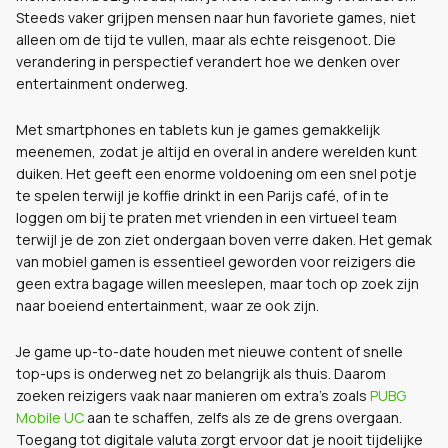
Steeds vaker grijpen mensen naar hun favoriete games, niet
alleen om de tijd te vullen, maar als echte reisgenoot. Die
verandering in perspectief verandert hoe we denken over
entertainment onderweg.
Met smartphones en tablets kun je games gemakkelijk
meenemen, zodat je altijd en overal in andere werelden kunt
duiken. Het geeft een enorme voldoening om een snel potje
te spelen terwijl je koffie drinkt in een Parijs café, of in te
loggen om bij te praten met vrienden in een virtueel team
terwijl je de zon ziet ondergaan boven verre daken. Het gemak
van mobiel gamen is essentieel geworden voor reizigers die
geen extra bagage willen meeslepen, maar toch op zoek zijn
naar boeiend entertainment, waar ze ook zijn.
Je game up-to-date houden met nieuwe content of snelle
top-ups is onderweg net zo belangrijk als thuis. Daarom
zoeken reizigers vaak naar manieren om extra's zoals
PUBG
Mobile UC
aan te schaffen, zelfs als ze de grens overgaan.
Toegang tot digitale valuta zorgt ervoor dat je nooit tijdelijke