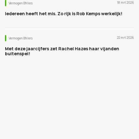
18 mrt 2026
Vermogen BN’ers
Iedereen heeft het mis. Zo rijk is Rob Kemps werkelijk!
22 mrt 2026
Vermogen BN’ers
Met deze jaarcijfers zet Rachel Hazes haar vijanden
buitenspel!