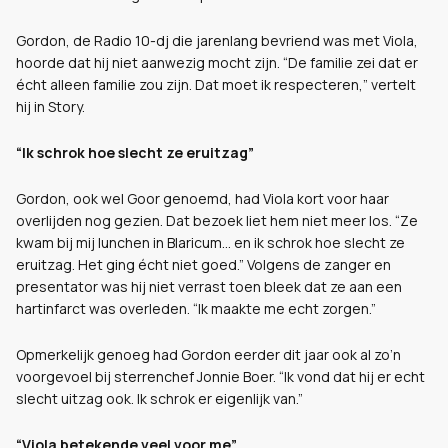
Gordon, de Radio 10-dj die jarenlang bevriend was met Viola,
hoorde dat hij niet aanwezig mocht zijn. “De familie zei dat er
écht alleen familie zou zijn. Dat moet ik respecteren,” vertelt
hij in Story.
“Ik schrok hoe slecht ze eruitzag”
Gordon, ook wel Goor genoemd, had Viola kort voor haar
overlijden nog gezien. Dat bezoek liet hem niet meer los. “Ze
kwam bij mij lunchen in Blaricum… en ik schrok hoe slecht ze
eruitzag. Het ging écht niet goed.” Volgens de zanger en
presentator was hij niet verrast toen bleek dat ze aan een
hartinfarct was overleden. “Ik maakte me echt zorgen.”
Opmerkelijk genoeg had Gordon eerder dit jaar ook al zo’n
voorgevoel bij sterrenchef Jonnie Boer. “Ik vond dat hij er echt
slecht uitzag ook. Ik schrok er eigenlijk van.”
“Viola betekende veel voor me”