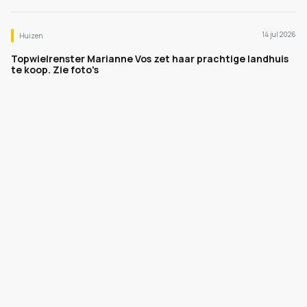
14 jul 2026
Huizen
Topwielrenster Marianne Vos zet haar prachtige landhuis
te koop. Zie foto's