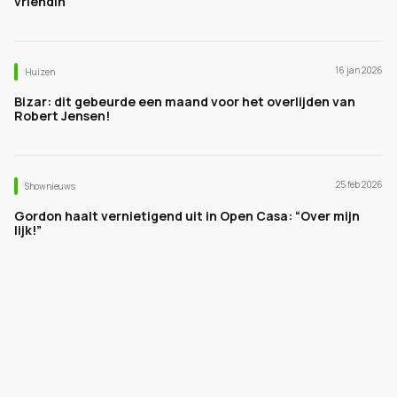
vriendin
16 jan 2026
Huizen
Bizar: dit gebeurde een maand voor het overlijden van
Robert Jensen!
25 feb 2026
Shownieuws
Gordon haalt vernietigend uit in Open Casa: “Over mijn
lijk!”