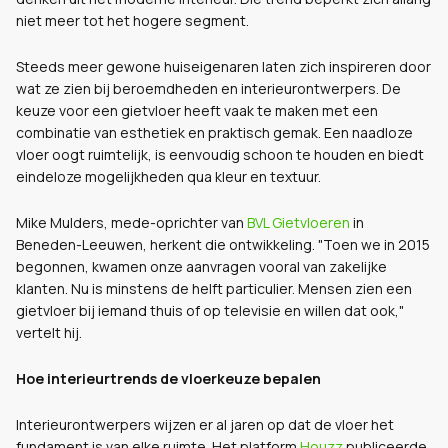
niet meer tot het hogere segment.
Steeds meer gewone huiseigenaren laten zich inspireren door
wat ze zien bij beroemdheden en interieurontwerpers. De
keuze voor een gietvloer heeft vaak te maken met een
combinatie van esthetiek en praktisch gemak. Een naadloze
vloer oogt ruimtelijk, is eenvoudig schoon te houden en biedt
eindeloze mogelijkheden qua kleur en textuur.
Mike Mulders, mede-oprichter van
BVL Gietvloeren
in
Beneden-Leeuwen, herkent die ontwikkeling. "Toen we in 2015
begonnen, kwamen onze aanvragen vooral van zakelijke
klanten. Nu is minstens de helft particulier. Mensen zien een
gietvloer bij iemand thuis of op televisie en willen dat ook,"
vertelt hij.
Hoe interieurtrends de vloerkeuze bepalen
Interieurontwerpers wijzen er al jaren op dat de vloer het
fundament is van elke ruimte. Het platform
Houzz
publiceerde