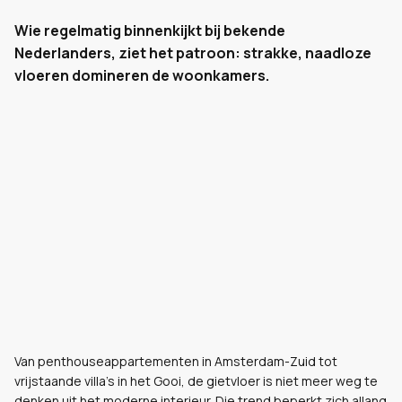
Wie regelmatig binnenkijkt bij bekende
Nederlanders, ziet het patroon: strakke, naadloze
vloeren domineren de woonkamers.
Van penthouseappartementen in Amsterdam-Zuid tot
vrijstaande villa's in het Gooi, de gietvloer is niet meer weg te
denken uit het moderne interieur. Die trend beperkt zich allang