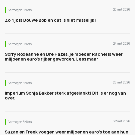
23 mrt 2026
Vermogen BN’ers
Zo rijk is Douwe Bob en dat is niet misselijk!
24 mrt 2026
Vermogen BN’ers
Sorry Roxeanne en Dre Hazes, je moeder Rachel is weer
miljoenen euro's rijker geworden. Lees maar
26 mrt 2026
Vermogen BN’ers
Imperium Sonja Bakker sterk afgeslankt! Dit is er nog van
over.
22 mrt 2026
Vermogen BN’ers
Suzan en Freek voegen weer miljoenen euro's toe aan hun