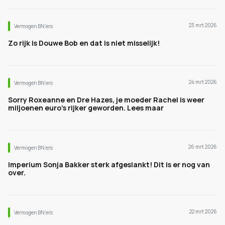
23 mrt 2026
Vermogen BN’ers
Zo rijk is Douwe Bob en dat is niet misselijk!
24 mrt 2026
Vermogen BN’ers
Sorry Roxeanne en Dre Hazes, je moeder Rachel is weer
miljoenen euro's rijker geworden. Lees maar
26 mrt 2026
Vermogen BN’ers
Imperium Sonja Bakker sterk afgeslankt! Dit is er nog van
over.
22 mrt 2026
Vermogen BN’ers