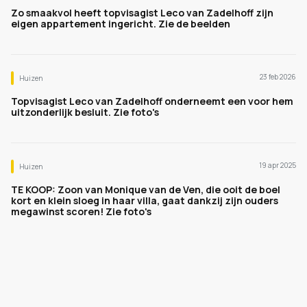
Zo smaakvol heeft topvisagist Leco van Zadelhoff zijn
eigen appartement ingericht. Zie de beelden
23 feb 2026
Huizen
Topvisagist Leco van Zadelhoff onderneemt een voor hem
uitzonderlijk besluit. Zie foto's
19 apr 2025
Huizen
TE KOOP: Zoon van Monique van de Ven, die ooit de boel
kort en klein sloeg in haar villa, gaat dankzij zijn ouders
megawinst scoren! Zie foto's