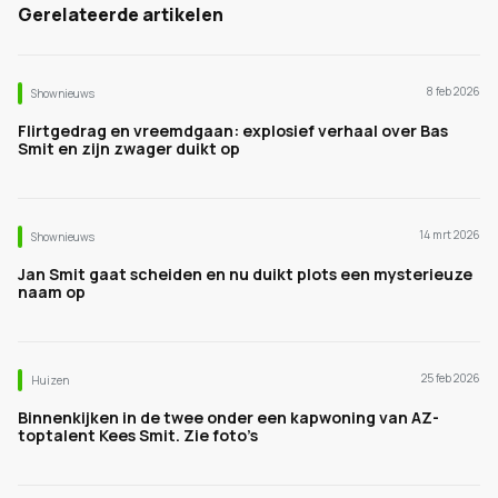
Gerelateerde artikelen
8 feb 2026
Shownieuws
Flirtgedrag en vreemdgaan: explosief verhaal over Bas
Smit en zijn zwager duikt op
14 mrt 2026
Shownieuws
Jan Smit gaat scheiden en nu duikt plots een mysterieuze
naam op
25 feb 2026
Huizen
Binnenkijken in de twee onder een kapwoning van AZ-
toptalent Kees Smit. Zie foto’s