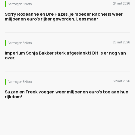
24 mrt 2026
Vermogen BN’ers
Sorry Roxeanne en Dre Hazes, je moeder Rachel is weer
miljoenen euro's rijker geworden. Lees maar
26 mrt 2026
Vermogen BN’ers
Imperium Sonja Bakker sterk afgeslankt! Dit is er nog van
over.
22 mrt 2026
Vermogen BN’ers
Suzan en Freek voegen weer miljoenen euro's toe aan hun
rijkdom!