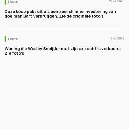
22 jun 2026
Huizen
Deze koop pakt uit als een zeer slimme investering van
doelman Bart Verbruggen. Zie de originele foto's
5 jun 2026
Huizen
Woning die Wesley Sneijder met zijn ex kocht is verkocht.
Zie foto's