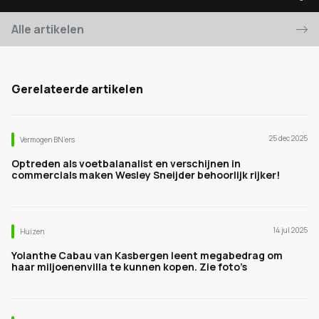
Alle artikelen
Gerelateerde artikelen
25 dec 2025
Vermogen BN’ers
Optreden als voetbalanalist en verschijnen in
commercials maken Wesley Sneijder behoorlijk rijker!
14 jul 2025
Huizen
Yolanthe Cabau van Kasbergen leent megabedrag om
haar miljoenenvilla te kunnen kopen. Zie foto’s