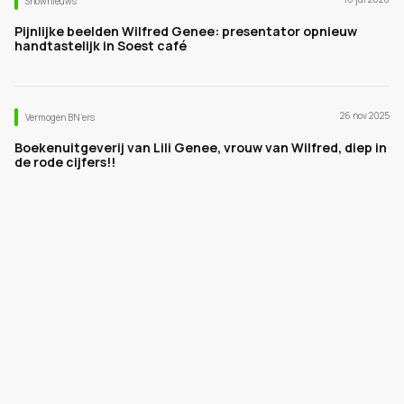
Shownieuws
Pijnlijke beelden Wilfred Genee: presentator opnieuw
handtastelijk in Soest café
26 nov 2025
Vermogen BN’ers
Boekenuitgeverij van Lili Genee, vrouw van Wilfred, diep in
de rode cijfers!!