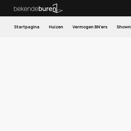
Startpagina
Huizen
Vermogen BN'ers
Shown