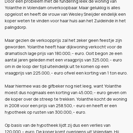
Door een probleem met de fundering leek de woning van
Yolanthe in Volendam onverkoopbaar. Maar gelukkig is alles
opgelost en heeft de vrouw van Wesley Sneijder eindelijk een
koper weten te vinden voor haar huis aan het Zuideinde in het
palingdorp.
Maar gezien de verkoopprijs zal het zeker geen feestje zijn
geworden. Yolanthe heeft haar dijkwoning verkocht voor de
dramatisch lage prijs van 180.000,-- euro. Ooit begon ze een
aantal jaren geleden met een vraagprijs van 325.000,-- euro
om in de loop der tijd uiteindelijk uit te komen op een
vraagprijs van 225.000,-- euro ofwel een korting van 1 ton euro.
Maar hiermee was de gifbeker nog niet leeg, want Yolanthe
moest dus nogmaals een korting van 45.000,-- euro geven om
de koper over de streep te trekken. Yolanthe kocht de woning
in 2008 voor een prijs van 258.500,-- euro en heeft er een
hypotheek op rusten van 300.000,-- euro.
Op basis van de hypotheek lijdt zij dus een verlies van
120.000,-- euro. De koper komt overigens uit Volendam. Hij