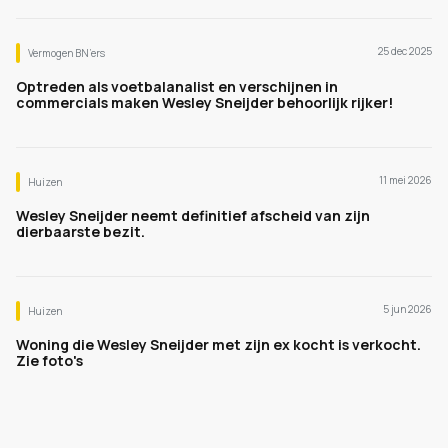
25 dec 2025
Vermogen BN’ers
Optreden als voetbalanalist en verschijnen in
commercials maken Wesley Sneijder behoorlijk rijker!
11 mei 2026
Huizen
Wesley Sneijder neemt definitief afscheid van zijn
dierbaarste bezit.
5 jun 2026
Huizen
Woning die Wesley Sneijder met zijn ex kocht is verkocht.
Zie foto's