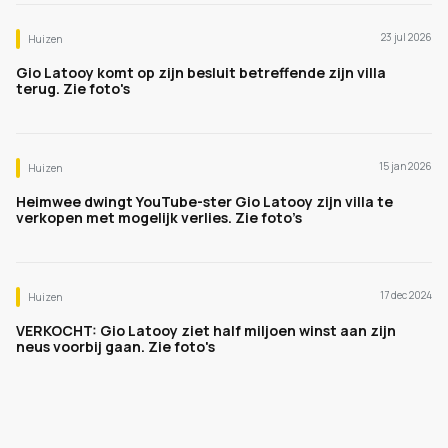
23 jul 2026
Huizen
Gio Latooy komt op zijn besluit betreffende zijn villa
terug. Zie foto's
15 jan 2026
Huizen
Heimwee dwingt YouTube-ster Gio Latooy zijn villa te
verkopen met mogelijk verlies. Zie foto’s
17 dec 2024
Huizen
VERKOCHT: Gio Latooy ziet half miljoen winst aan zijn
neus voorbij gaan. Zie foto's