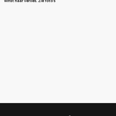
winst naar verlies. Zie foto's