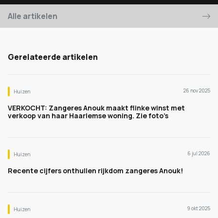
Alle artikelen
Gerelateerde artikelen
26 nov 2025
Huizen
VERKOCHT: Zangeres Anouk maakt flinke winst met
verkoop van haar Haarlemse woning. Zie foto’s
6 jul 2026
Huizen
Recente cijfers onthullen rijkdom zangeres Anouk!
9 okt 2025
Huizen