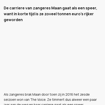
De carriere van zangeres Maan gaat als een speer,
want in korte tijd is ze zoveel tonnen euro's rijker
geworden
Als zangeres brak Maan door toen zij in 2016 het zesde
seizoen won van The Voice. Ze timmert dus alweer een paar
jaar aan de weg en haar carriere gaat als een speer.