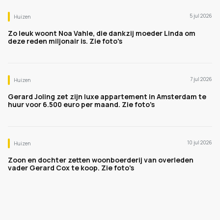
5 jul 2026
Huizen
Zo leuk woont Noa Vahle, die dankzij moeder Linda om
deze reden miljonair is. Zie foto's
7 jul 2026
Huizen
Gerard Joling zet zijn luxe appartement in Amsterdam te
huur voor 6.500 euro per maand. Zie foto's
10 jul 2026
Huizen
Zoon en dochter zetten woonboerderij van overleden
vader Gerard Cox te koop. Zie foto's