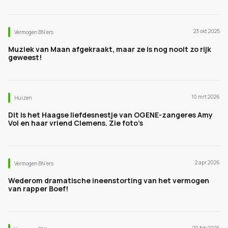
23 okt 2025
Vermogen BN’ers
Muziek van Maan afgekraakt, maar ze is nog nooit zo rijk
geweest!
10 mrt 2026
Huizen
Dit is het Haagse liefdesnestje van OGENE-zangeres Amy
Vol en haar vriend Clemens. Zie foto’s
2 apr 2026
Vermogen BN’ers
Wederom dramatische ineenstorting van het vermogen
van rapper Boef!