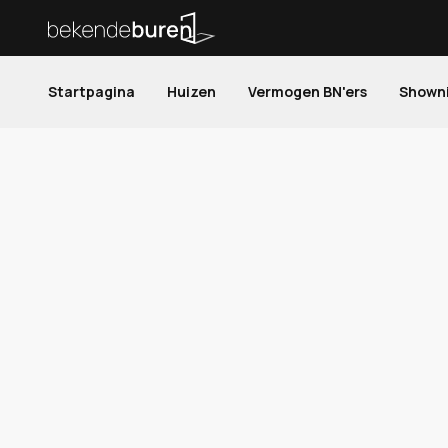
Startpagina
Huizen
Vermogen BN'ers
Shown