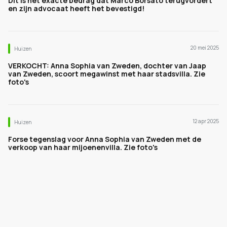
Dit is het exacte bedrag dat Marco Borsato terugvordert
en zijn advocaat heeft het bevestigd!
20 mei 2025
Huizen
VERKOCHT: Anna Sophia van Zweden, dochter van Jaap
van Zweden, scoort megawinst met haar stadsvilla. Zie
foto's
12 apr 2025
Huizen
Forse tegenslag voor Anna Sophia van Zweden met de
verkoop van haar mijoenenvilla. Zie foto's