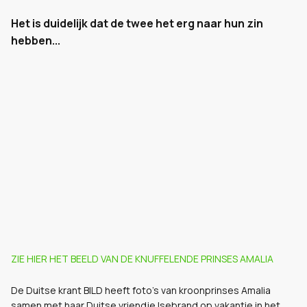
Het is duidelijk dat de twee het erg naar hun zin
hebben...
ZIE HIER HET BEELD VAN DE KNUFFELENDE PRINSES AMALIA
De Duitse krant BILD heeft foto’s van kroonprinses Amalia
samen met haar Duitse vriendje Isebrand op vakantie in het