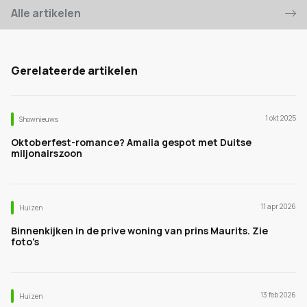
Alle artikelen
Gerelateerde artikelen
1 okt 2025
Shownieuws
Oktoberfest-romance? Amalia gespot met Duitse
miljonairszoon
11 apr 2026
Huizen
Binnenkijken in de prive woning van prins Maurits. Zie
foto's
13 feb 2026
Huizen