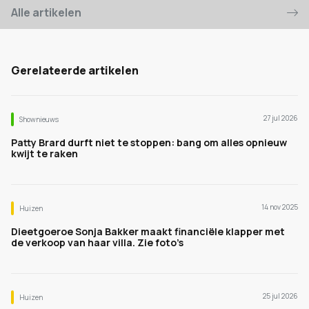
Alle artikelen
Gerelateerde artikelen
27 jul 2026
Shownieuws
Patty Brard durft niet te stoppen: bang om alles opnieuw
kwijt te raken
14 nov 2025
Huizen
Dieetgoeroe Sonja Bakker maakt financiële klapper met
de verkoop van haar villa. Zie foto’s
25 jul 2026
Huizen