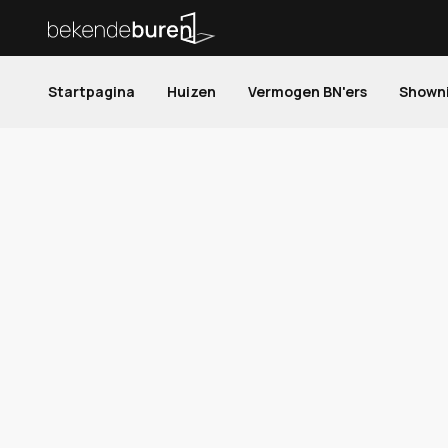
Startpagina
Huizen
Vermogen BN'ers
Shown