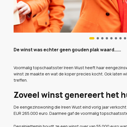
De winst was echter geen gouden plak waard......
Voormalig topschaatsster Ireen Wust heeft haar eengezinswo
winst ze maakte en wat de koper precies kocht. Ook laten w
treffen.
Zoveel winst genereert het h
De eengezinswoning die Ireen Wust eind vorig jaar verkocht
EUR 265.000 euro. Daarmee gaf de voormalig topschaatsster
Desalniettemin houdt ze een winst over van 55.000 euro wan