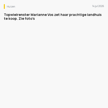
14 jul 2026
Huizen
Topwielrenster Marianne Vos zet haar prachtige landhuis
te koop. Zie foto's