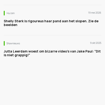
19 mei 2026
Huizen
Shelly Sterk is rigoureus haar pand aan het slopen. Zie de
beelden
9 okt 2025
Shownieuws
Jutta Leerdam woest om bizarre video’s van Jake Paul: “Dit
is niet grappig!”