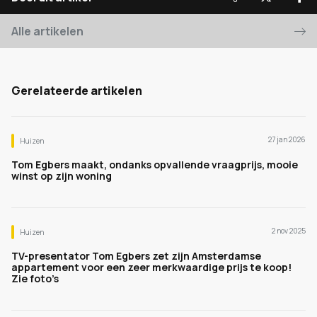
Alle artikelen
Gerelateerde artikelen
27 jan 2026
Huizen
Tom Egbers maakt, ondanks opvallende vraagprijs, mooie
winst op zijn woning
2 nov 2025
Huizen
TV-presentator Tom Egbers zet zijn Amsterdamse
appartement voor een zeer merkwaardige prijs te koop!
Zie foto’s