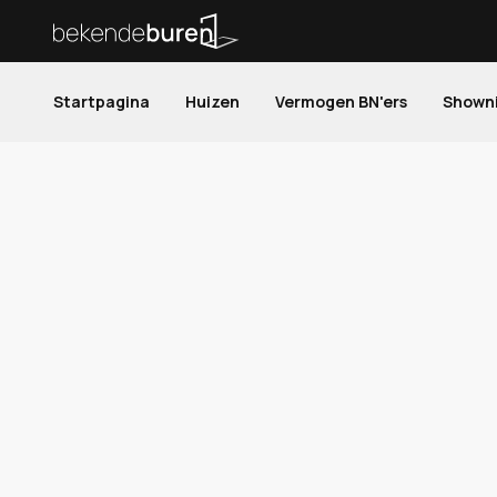
Startpagina
Huizen
Vermogen BN'ers
Shown