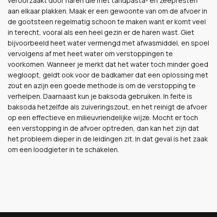
veroorzaakt door haren die met tandpasta- en zeepresten
aan elkaar plakken. Maak er een gewoonte van om de afvoer in
de gootsteen regelmatig schoon te maken want er komt veel
in terecht, vooral als een heel gezin er de haren wast. Giet
bijvoorbeeld heet water vermengd met afwasmiddel, en spoel
vervolgens af met heet water om verstoppingen te
voorkomen. Wanneer je merkt dat het water toch minder goed
wegloopt, geldt ook voor de badkamer dat een oplossing met
zout en azijn een goede methode is om de verstopping te
verhelpen. Daarnaast kun je baksoda gebruiken. In feite is
baksoda hetzelfde als zuiveringszout, en het reinigt de afvoer
op een effectieve en milieuvriendelijke wijze. Mocht er toch
een verstopping in de afvoer optreden, dan kan het zijn dat
het probleem dieper in de leidingen zit. In dat geval is het zaak
om een loodgieter in te schakelen.