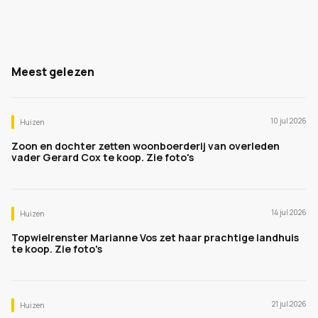
Meest gelezen
10 jul 2026
Huizen
Zoon en dochter zetten woonboerderij van overleden
vader Gerard Cox te koop. Zie foto's
14 jul 2026
Huizen
Topwielrenster Marianne Vos zet haar prachtige landhuis
te koop. Zie foto's
21 jul 2026
Huizen