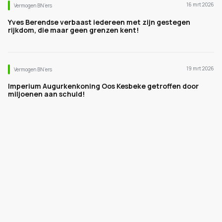
16 mrt 2026
Vermogen BN’ers
Yves Berendse verbaast iedereen met zijn gestegen
rijkdom, die maar geen grenzen kent!
19 mrt 2026
Vermogen BN’ers
Imperium Augurkenkoning Oos Kesbeke getroffen door
miljoenen aan schuld!