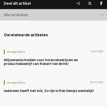
Deel dit artikel
Alle artikelen
Gerelateerde artikelen
5 mrt 2026
Vermogen BN’ers
Miljoenenschulden voor horecabedrijven en
productiebedrijf van Robert ten Brink!
18 mrt 2026
Vermogen BN’ers
Iedereen heeft het mis. Zo rijk is Rob Kemps werkelijk!