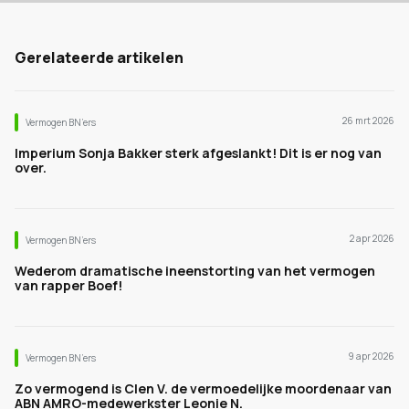
Gerelateerde artikelen
26 mrt 2026
Vermogen BN’ers
Imperium Sonja Bakker sterk afgeslankt! Dit is er nog van
over.
2 apr 2026
Vermogen BN’ers
Wederom dramatische ineenstorting van het vermogen
van rapper Boef!
9 apr 2026
Vermogen BN’ers
Zo vermogend is Clen V. de vermoedelijke moordenaar van
ABN AMRO-medewerkster Leonie N.