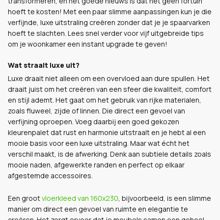
transformeren, en het goede nieuws is dat het geen fortuin
hoeft te kosten! Met een paar slimme aanpassingen kun je die
verfijnde, luxe uitstraling creëren zonder dat je je spaarvarken
hoeft te slachten. Lees snel verder voor vijf uitgebreide tips
om je woonkamer een instant upgrade te geven!
Wat straalt luxe uit?
Luxe draait niet alleen om een overvloed aan dure spullen. Het
draait juist om het creëren van een sfeer die kwaliteit, comfort
en stijl ademt. Het gaat om het gebruik van rijke materialen,
zoals fluweel, zijde of linnen. Die direct een gevoel van
verfijning oproepen. Voeg daarbij een goed gekozen
kleurenpalet dat rust en harmonie uitstraalt en je hebt al een
mooie basis voor een luxe uitstraling. Maar wat écht het
verschil maakt, is de afwerking. Denk aan subtiele details zoals
mooie naden, afgewerkte randen en perfect op elkaar
afgestemde accessoires.
Een groot
vloerkleed van 160x230
, bijvoorbeeld, is een slimme
manier om direct een gevoel van ruimte en elegantie te
creëren. Het zorgt ervoor dat je meubels samen een geheel