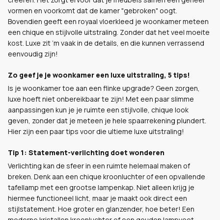
vormen en voorkomt dat de kamer "gebroken" oogt.
Bovendien geeft een royaal vloerkleed je woonkamer meteen
een chique en stijlvolle uitstraling. Zonder dat het veel moeite
kost. Luxe zit ‘m vaak in de details, en die kunnen verrassend
eenvoudig zijn!
Zo geef je je woonkamer een luxe uitstraling, 5 tips!
Is je woonkamer toe aan een flinke upgrade? Geen zorgen,
luxe hoeft niet onbereikbaar te zijn! Met een paar slimme
aanpassingen kun je je ruimte een stijlvolle, chique look
geven, zonder dat je meteen je hele spaarrekening plundert.
Hier zijn een paar tips voor die ultieme luxe uitstraling!
Tip 1: Statement-verlichting doet wonderen
Verlichting kan de sfeer in een ruimte helemaal maken of
breken. Denk aan een chique kroonluchter of een opvallende
tafellamp met een grootse lampenkap. Niet alleen krijg je
hiermee functioneel licht, maar je maakt ook direct een
stijlstatement. Hoe groter en glanzender, hoe beter! Een
moderne kristallen kroonluchter of een gouden lampvoet