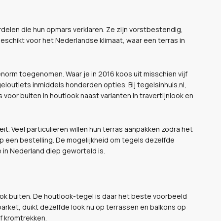
elen die hun opmars verklaren. Ze zijn vorstbestendig,
geschikt voor het Nederlandse klimaat, waar een terras in
 enorm toegenomen. Waar je in 2016 koos uit misschien vijf
outlets inmiddels honderden opties. Bij tegelsinhuis.nl,
s voor buiten in houtlook naast varianten in travertijnlook en
it. Veel particulieren willen hun terras aanpakken zodra het
 een bestelling. De mogelijkheid om tegels dezelfde
 in Nederland diep geworteld is.
ook buiten. De houtlook-tegel is daar het beste voorbeeld
 parket, duikt dezelfde look nu op terrassen en balkons op
of kromtrekken.