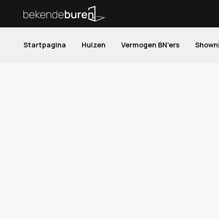
Startpagina
Huizen
Vermogen BN'ers
Shown