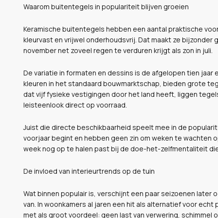
Waarom buitentegels in populariteit blijven groeien
Keramische buitentegels hebben een aantal praktische voord
kleurvast en vrijwel onderhoudsvrij. Dat maakt ze bijzonder 
november net zoveel regen te verduren krijgt als zon in juli.
De variatie in formaten en dessins is de afgelopen tien jaar
kleuren in het standaard bouwmarktschap, bieden grote tegel
dat vijf fysieke vestigingen door het land heeft, liggen tegel
leisteenlook direct op voorraad.
Juist die directe beschikbaarheid speelt mee in de popularite
voorjaar begint en hebben geen zin om weken te wachten op
week nog op te halen past bij de doe-het-zelfmentaliteit die
De invloed van interieurtrends op de tuin
Wat binnen populair is, verschijnt een paar seizoenen later 
van. In woonkamers al jaren een hit als alternatief voor echt
met als groot voordeel: geen last van verwering, schimmel 