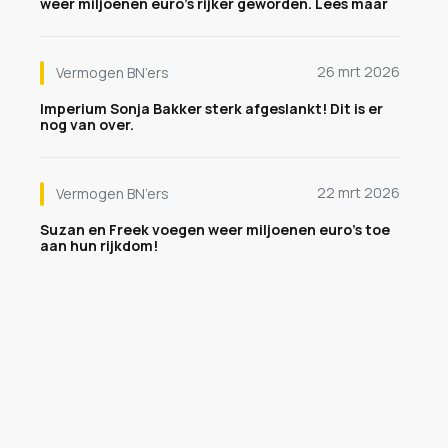
weer miljoenen euro's rijker geworden. Lees maar
26 mrt 2026
Vermogen BN’ers
Imperium Sonja Bakker sterk afgeslankt! Dit is er
nog van over.
22 mrt 2026
Vermogen BN’ers
Suzan en Freek voegen weer miljoenen euro's toe
aan hun rijkdom!