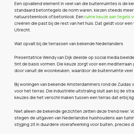
Een opvallend element in veel van die buitenruimtes is de 
standaard betontegels de norm waren, kiezen steeds meer 
natuursteenlook of betonlook. Een
ruime keuze aan tegels v
creëren die past bij de rest van het huis. Dat geldt voor een v
Utrecht.
Wat opvalt bij de terrassen van bekende Nederlanders
Presentatrice Wendy van Dijk deelde op social media beelden
tint de basis vormen. Die keuze zorgt voor een mediterraan 
door vanuit de woonkeuken, waardoor de buitenruimte veel grot
Bij woningen van bekende Amsterdammers rond de Zuidas valt
voor het terras. Die industriële uitstraling sluit aan bij de st
keuzes die het verschil maken tussen een terras dat erbij li
Niet alleen de bekende gezichten zetten deze trend neer. 
stegen de uitgaven van Nederlandse huishoudens aan tuininr
stijging zit in duurdere vloerafwerking voor buiten, precies d