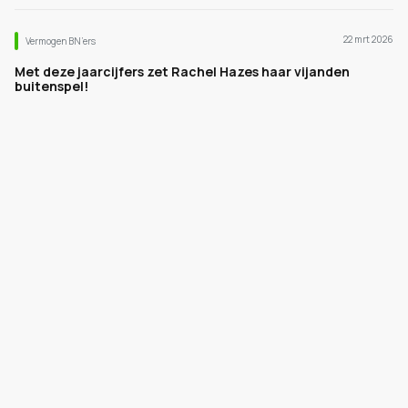
22 mrt 2026
Vermogen BN’ers
Met deze jaarcijfers zet Rachel Hazes haar vijanden
buitenspel!