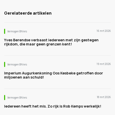
Gerelateerde artikelen
16 mrt 2026
Vermogen BN’ers
Yves Berendse verbaast iedereen met zijn gestegen
rijkdom, die maar geen grenzen kent!
19 mrt 2026
Vermogen BN’ers
Imperium Augurkenkoning Oos Kesbeke getroffen door
miljoenen aan schuld!
18 mrt 2026
Vermogen BN’ers
Iedereen heeft het mis. Zo rijk is Rob Kemps werkelijk!