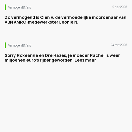
9 apr 2026
Vermogen BN’ers
Zo vermogend is Clen V. de vermoedelijke moordenaar van
ABN AMRO-medewerkster Leonie N.
24 mrt 2026
Vermogen BN’ers
Sorry Roxeanne en Dre Hazes, je moeder Rachel is weer
miljoenen euro's rijker geworden. Lees maar