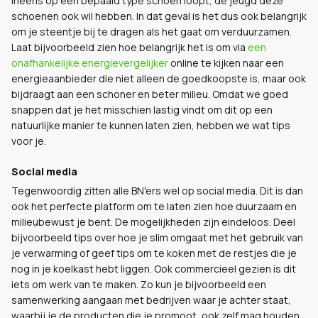
ineens op een bepaald type schoen loopt, de jeugd deze
schoenen ook wil hebben. In dat geval is het dus ook belangrijk
om je steentje bij te dragen als het gaat om verduurzamen.
Laat bijvoorbeeld zien hoe belangrijk het is om via
een
onafhankelijke energievergelijker
online te kijken naar een
energieaanbieder die niet alleen de goedkoopste is, maar ook
bijdraagt aan een schoner en beter milieu. Omdat we goed
snappen dat je het misschien lastig vindt om dit op een
natuurlijke manier te kunnen laten zien, hebben we wat tips
voor je.
Social media
Tegenwoordig zitten alle BN'ers wel op social media. Dit is dan
ook het perfecte platform om te laten zien hoe duurzaam en
milieubewust je bent. De mogelijkheden zijn eindeloos. Deel
bijvoorbeeld tips over hoe je slim omgaat met het gebruik van
je verwarming of geef tips om te koken met de restjes die je
nog in je koelkast hebt liggen. Ook commercieel gezien is dit
iets om werk van te maken. Zo kun je bijvoorbeeld een
samenwerking aangaan met bedrijven waar je achter staat,
waarbij je de producten die je promoot, ook zelf mag houden.