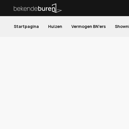
Startpagina
Huizen
Vermogen BN'ers
Shown