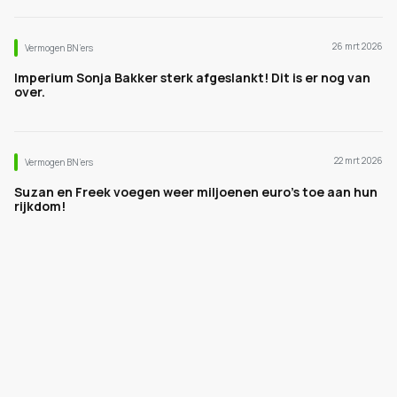
26 mrt 2026
Vermogen BN’ers
Imperium Sonja Bakker sterk afgeslankt! Dit is er nog van
over.
22 mrt 2026
Vermogen BN’ers
Suzan en Freek voegen weer miljoenen euro's toe aan hun
rijkdom!