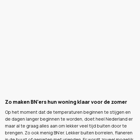
Zo maken BN'ers hun woning klaar voor de zomer
Op het moment dat de temperaturen beginnen te stijgen en
de dagen langer beginnen te worden, doet heel Nederland er
maar al te graag alles aan om lekker veel tijd buiten door te
brengen. Zo ook menig BN’er. Lekker buiten borrelen, flaneren
in de buurt of genieten met vrienden. Er wordt zoveel mogelijk