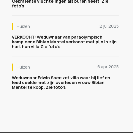
Oekraïense vluchtelingen als buren heeft. Zie
foto's
2 jul 2025
Huizen
VERKOCHT: Weduwnaar van paraolympisch
kampioene Bibian Mantel verkoopt met pijn in zijn
hart hun villa Zie foto's
6 apr 2025
Huizen
Weduwnaar Edwin Spee zet villa waar hij lief en
leed deelde met zijn overleden vrouw Bibian
Mentel te koop. Zie foto's