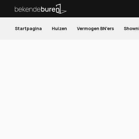
Startpagina
Huizen
Vermogen BN'ers
Shown