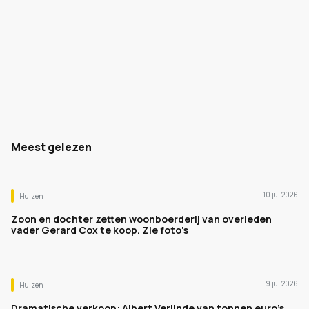
Meest gelezen
10 jul 2026
Huizen
Zoon en dochter zetten woonboerderij van overleden
vader Gerard Cox te koop. Zie foto's
9 jul 2026
Huizen
Dramatische verkoop: Albert Verlinde van tonnen euro's