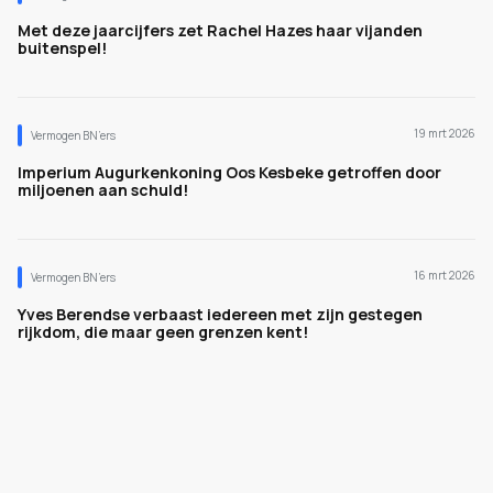
Met deze jaarcijfers zet Rachel Hazes haar vijanden
buitenspel!
19 mrt 2026
Vermogen BN’ers
Imperium Augurkenkoning Oos Kesbeke getroffen door
miljoenen aan schuld!
16 mrt 2026
Vermogen BN’ers
Yves Berendse verbaast iedereen met zijn gestegen
rijkdom, die maar geen grenzen kent!