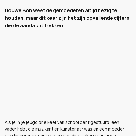
Douwe Bob weet de gemoederen altijd bezig te
houden, maar dit keer zijn het zijn opvallende cijfers
die de aandacht trekken.
Als je in je jeugd drie keer van school bent gestuurd, een
vader hebt die muzikant en kunstenaar was en een moeder
die danseres is, dan weet je één ding zeker: dit is geen