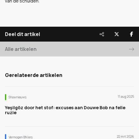
van de schulden.
Deel dit artikel
Alle artikelen
Gerelateerde artikelen
11 aug 2025
Shownieuws
Yeşilgöz door het stof: excuses aan Douwe Bob na felle
ruzie
22 mrt 2026
Vermogen BN’ers