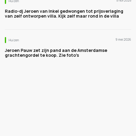
5 nov 2025
Huizen
Radio-dj Jeroen van Inkel gedwongen tot prijsverlaging
van zelf ontworpen villa. Kijk zelf maar rond in de villa
9 mei 2026
Huizen
Jeroen Pauw zet zijn pand aan de Amsterdamse
grachtengordel te koop. Zie foto's