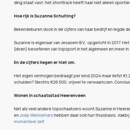
ding staat vast: het shorttrack heeft haar niet alleen sporti
Hoe rijk is Suzanne Schulting?
Bekendeburen dook in de cijfers van haar bedrijf en legde d
Suzanne is eigenaar van Jesasem B.V., opgericht in 2017. H
(doen) beoefenen van topsport in het algemeen en meer in 
En de cijfers liegen er niet om.
Het eigen vermogen bedraagt per eind 2024 maar liefst €1,2 
schulden? Slechts €26.500, vrijwel te verwaarlozen. Conclusi
Wonen in schaatsstad Heerenveen
Net als veel andere topschaatsers woont Suzanne in Heer
en
Joep Wennemars
hebben daar ook hun thuisbasis, vlakbij
momenteel zelf.