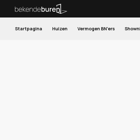
Startpagina
Huizen
Vermogen BN'ers
Shown