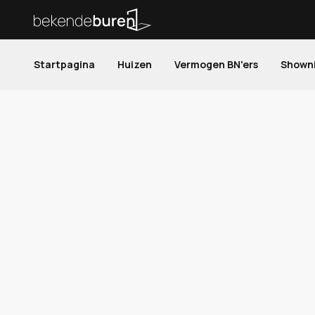
Startpagina
Huizen
Vermogen BN'ers
Shown