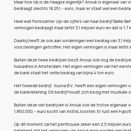
Maar hoe rijk is de Haagse eigenlijk? Anouk is eigenaar van v
bedraagt slechts 18.251,-- euro, maar er staat wel een bedra
Heel wat florissanter zijn de cijfers van haar bedrijf Ballie
vermogen bedraagt maar liefst 3,1 miljoen euro en dat is 1,7 
Daarbij heeft ze ook aan vorderingen een bedrag van 3,1 milj
voorzieningen getroffen. Het eigen vermogen is maar liefst i
Buiten deze twee bedrijven bezit Anouk ook nog de bedrijven
huisadres in Amsterdam. Het eigen vermogen van het eerste 
de bank staat het vette bedrag van bijna 4 ton euro.
Het tweede bedrijf, Kuona B.V., heeft een eigen vermogen van
de bankrekening. Dit bedrijf houdt zich bezig met muzikale
Buiten deze vier bedrijven is Anouk ook de trotse eigenaar 
1,850.000,-- euro kocht van Astrid Joosten. Er rust een hypot
Op dit moment zal het penthouse zeker een 2,5 miljoen euro 
betekent dat het vermogen van Anouk mag worden geschat o