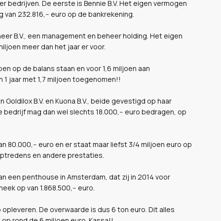
ier bedrijven. De eerste is Bennie B.V. Het eigen vermogen
g van 232.816,-- euro op de bankrekening.
 Beheer B.V., een management en beheer holding. Het eigen
miljoen meer dan het jaar er voor.
oen op de balans staan en voor 1,6 miljoen aan
n 1 jaar met 1,7 miljoen toegenomen!!
 Goldilox B.V. en Kuona B.V., beide gevestigd op haar
bedrijf mag dan wel slechts 18.000,-- euro bedragen, op
 80.000,-- euro en er staat maar liefst 3/4 miljoen euro op
 optredens en andere prestaties.
van een penthouse in Amsterdam, dat zij in 2014 voor
heek op van 1.868.500,-- euro.
opleveren. De overwaarde is dus 6 ton euro. Dit alles
p rond de 6 miljoen euro. Kassa!!