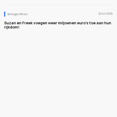
22 mrt 2026
Vermogen BN’ers
Suzan en Freek voegen weer miljoenen euro's toe aan hun
rijkdom!