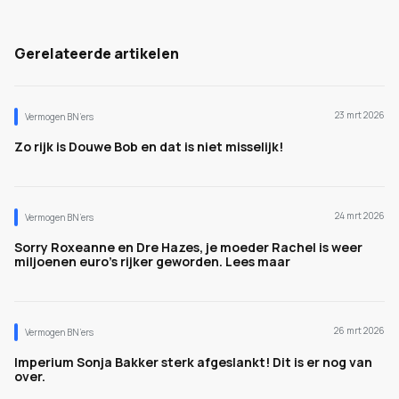
Gerelateerde artikelen
23 mrt 2026
Vermogen BN’ers
Zo rijk is Douwe Bob en dat is niet misselijk!
24 mrt 2026
Vermogen BN’ers
Sorry Roxeanne en Dre Hazes, je moeder Rachel is weer
miljoenen euro's rijker geworden. Lees maar
26 mrt 2026
Vermogen BN’ers
Imperium Sonja Bakker sterk afgeslankt! Dit is er nog van
over.