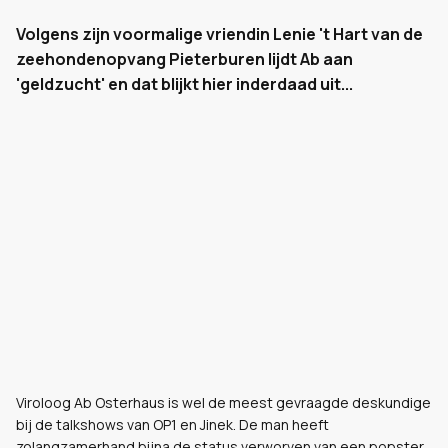
Volgens zijn voormalige vriendin Lenie 't Hart van de
zeehondenopvang Pieterburen lijdt Ab aan
'geldzucht' en dat blijkt hier inderdaad uit...
Viroloog Ab Osterhaus is wel de meest gevraagde deskundige
bij de talkshows van OP1 en Jinek. De man heeft
zolangzamerhand bijna de status verworven van een popster.