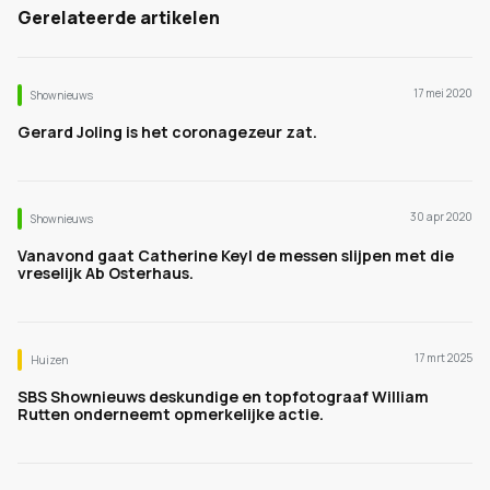
Gerelateerde artikelen
17 mei 2020
Shownieuws
Gerard Joling is het coronagezeur zat.
30 apr 2020
Shownieuws
Vanavond gaat Catherine Keyl de messen slijpen met die
vreselijk Ab Osterhaus.
17 mrt 2025
Huizen
SBS Shownieuws deskundige en topfotograaf William
Rutten onderneemt opmerkelijke actie.