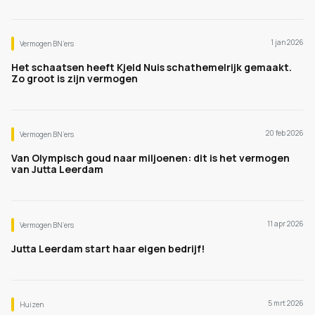
1 jan 2026
Vermogen BN’ers
Het schaatsen heeft Kjeld Nuis schathemelrijk gemaakt.
Zo groot is zijn vermogen
20 feb 2026
Vermogen BN’ers
Van Olympisch goud naar miljoenen: dit is het vermogen
van Jutta Leerdam
11 apr 2026
Vermogen BN’ers
Jutta Leerdam start haar eigen bedrijf!
5 mrt 2026
Huizen