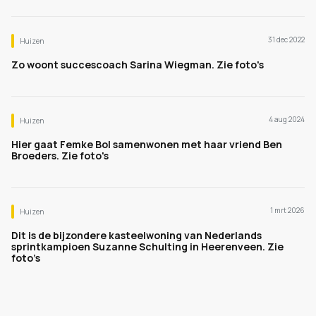
31 dec 2022
Huizen
Zo woont succescoach Sarina Wiegman. Zie foto's
4 aug 2024
Huizen
Hier gaat Femke Bol samenwonen met haar vriend Ben
Broeders. Zie foto's
1 mrt 2026
Huizen
Dit is de bijzondere kasteelwoning van Nederlands
sprintkampioen Suzanne Schulting in Heerenveen. Zie
foto’s