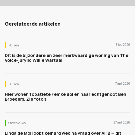
Gerelateerde artikelen
8 feb 2026
Huizen
Dit is de bijzondere en zeer merkwaardige woning van The
Voice-jurylid Willie Wartaal
7 mrt 2026
Huizen
Hier wonen topatlete Femke Bol en haar echtgenoot Ben
Broeders. Zie foto’s
27 mrt 2026
Shownieuws
Linda de Mol loopt keihard weg na vraag over Ali B — dit