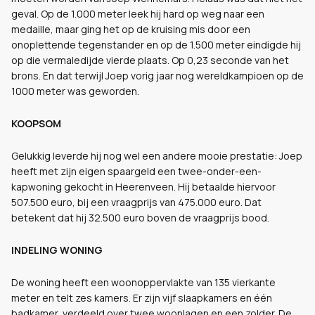
geval. Op de 1.000 meter leek hij hard op weg naar een
medaille, maar ging het op de kruising mis door een
onoplettende tegenstander en op de 1.500 meter eindigde hij
op die vermaledijde vierde plaats. Op 0,23 seconde van het
brons. En dat terwijl Joep vorig jaar nog wereldkampioen op de
1000 meter was geworden.
KOOPSOM
Gelukkig leverde hij nog wel een andere mooie prestatie: Joep
heeft met zijn eigen spaargeld een twee-onder-een-
kapwoning gekocht in Heerenveen. Hij betaalde hiervoor
507.500 euro, bij een vraagprijs van 475.000 euro. Dat
betekent dat hij 32.500 euro boven de vraagprijs bood.
INDELING WONING
De woning heeft een woonoppervlakte van 135 vierkante
meter en telt zes kamers. Er zijn vijf slaapkamers en één
badkamer, verdeeld over twee woonlagen en een zolder. De