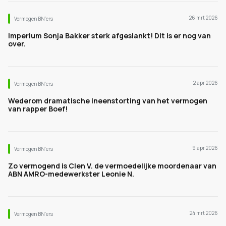
26 mrt 2026
Vermogen BN’ers
Imperium Sonja Bakker sterk afgeslankt! Dit is er nog van
over.
2 apr 2026
Vermogen BN’ers
Wederom dramatische ineenstorting van het vermogen
van rapper Boef!
9 apr 2026
Vermogen BN’ers
Zo vermogend is Clen V. de vermoedelijke moordenaar van
ABN AMRO-medewerkster Leonie N.
24 mrt 2026
Vermogen BN’ers