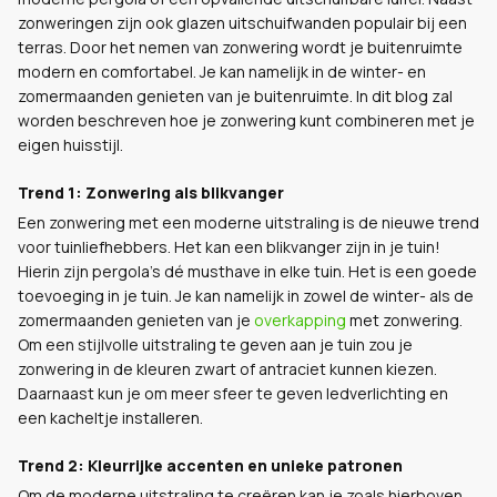
zonweringen zijn ook glazen uitschuifwanden populair bij een
terras. Door het nemen van zonwering wordt je buitenruimte
modern en comfortabel. Je kan namelijk in de winter- en
zomermaanden genieten van je buitenruimte. In dit blog zal
worden beschreven hoe je zonwering kunt combineren met je
eigen huisstijl.
Trend 1: Zonwering als blikvanger
Een zonwering met een moderne uitstraling is de nieuwe trend
voor tuinliefhebbers. Het kan een blikvanger zijn in je tuin!
Hierin zijn pergola’s dé musthave in elke tuin. Het is een goede
toevoeging in je tuin. Je kan namelijk in zowel de winter- als de
zomermaanden genieten van je
overkapping
met zonwering.
Om een stijlvolle uitstraling te geven aan je tuin zou je
zonwering in de kleuren zwart of antraciet kunnen kiezen.
Daarnaast kun je om meer sfeer te geven ledverlichting en
een kacheltje installeren.
Trend 2: Kleurrijke accenten en unieke patronen
Om de moderne uitstraling te creëren kan je zoals hierboven