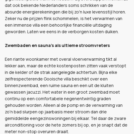
dat ook bekende Nederlanders soms schrikken van de
absurde energierekeningen die bij zo'n luxe levensstijl horen.
Zeker nu de prijzen flink schommelen, is het verwarmen van
een immense villa een behoorlijke financiële uitdaging
geworden. Laten we eens in de verborgen kosten duiken.
Zwembaden en sauna's als ultieme stroomvreters
Een riante woonkamer met overal vloerverwarming tikt al
lekker aan, maar de echte kostenposten zitten vaak verstopt
in de kelder of de strak aangelegde achtertuin. Bijna elke
zelfrespecterende Gooische villa beschikt over een
binnenzwembad, een ruime sauna en een uit de kluiten
gewassen jacuzzi. Het water in een groot zwembad moet
continu op een comfortabele negenentwintig graden
gehouden worden. Alleen al de pomp en de verwarming van
zo'n bad slurpen op jaarbasis meer stroom dan drie
gemiddelde eengezinswoningen bij elkaar. Tel daar de zware
airconditioning voor de hete zomers bij op, en je snapt dat de
meter non-stop overuren draait.