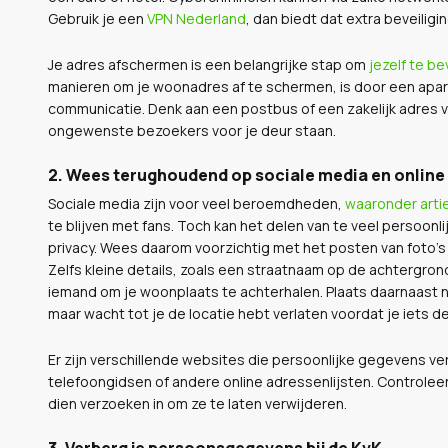
Gebruik je een
VPN Nederland
, dan biedt dat extra beveiligi
Je adres afschermen is een belangrijke stap om
jezelf te be
manieren om je woonadres af te schermen, is door een apart
communicatie. Denk aan een postbus of een zakelijk adres vi
ongewenste bezoekers voor je deur staan.
2. Wees terughoudend op sociale media en online
Sociale media zijn voor veel beroemdheden,
waaronder arti
te blijven met fans. Toch kan het delen van te veel persoonl
privacy. Wees daarom voorzichtig met het posten van foto’s 
Zelfs kleine details, zoals een straatnaam op de achtergro
iemand om je woonplaats te achterhalen. Plaats daarnaast 
maar wacht tot je de locatie hebt verlaten voordat je iets de
Er zijn verschillende websites die persoonlijke gegevens 
telefoongidsen of andere online adressenlijsten. Controlee
dien verzoeken in om ze te laten verwijderen.
3. Verberg je persoonsgegevens bij de KvK