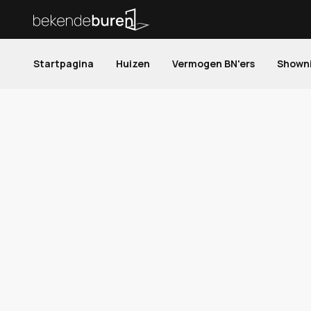
Startpagina
Huizen
Vermogen BN'ers
Shown