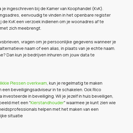
ta je ingeschreven bij de Kamer van Koophandel (KvK).
ingsadres, eenvoudig te vinden in het openbare register
t bij de KvK een verzoek indienen om je woonadres af te
o met zich meebrengt.
uwsbrieven, vragen om je persoonlijke gegevens wanneer je
alternatieve naam of een alias, in plaats van je echte naam.
ine? Dan kun je bedrijven inhuren om jouw data te
ikkie Plessen overkwam
, kun je regelmatig te maken
m een beveiligingsadviseur in te schakelen. Ook Rico
investeerde in beveiliging. Wil je jezelf in huis beveiligen,
rbeeld met een "
Kierstandhouder
" waarmee je kunt zien wie
igheidsprofessionals helpen met het maken van een
jke situatie