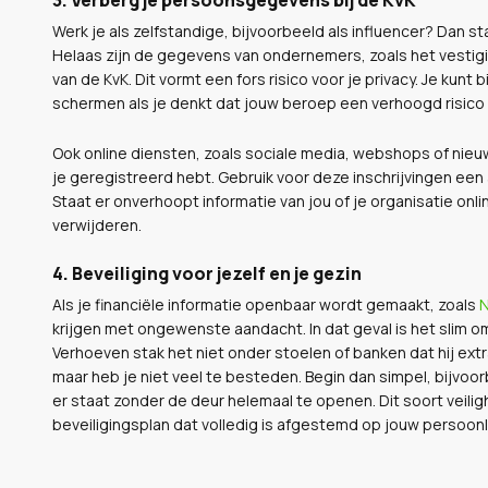
Werk je als zelfstandige, bijvoorbeeld als influencer? Dan s
Helaas zijn de gegevens van ondernemers, zoals het vestig
van de KvK. Dit vormt een fors risico voor je privacy. Je kun
schermen als je denkt dat jouw beroep een verhoogd risic
Ook online diensten, zoals sociale media, webshops of nie
je geregistreerd hebt. Gebruik voor deze inschrijvingen een 
Staat er onverhoopt informatie van jou of je organisatie onl
verwijderen.
4. Beveiliging voor jezelf en je gezin
Als je financiële informatie openbaar wordt gemaakt, zoals
N
krijgen met ongewenste aandacht. In dat geval is het slim o
Verhoeven stak het niet onder stoelen of banken dat hij extra 
maar heb je niet veel te besteden. Begin dan simpel, bijvoo
er staat zonder de deur helemaal te openen. Dit soort veil
beveiligingsplan dat volledig is afgestemd op jouw persoonli