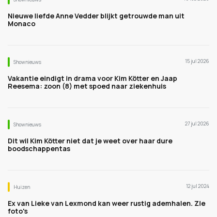
Nieuwe liefde Anne Vedder blijkt getrouwde man uit
Monaco
15 jul 2026
Shownieuws
Vakantie eindigt in drama voor Kim Kötter en Jaap
Reesema: zoon (8) met spoed naar ziekenhuis
27 jul 2026
Shownieuws
Dit wil Kim Kötter niet dat je weet over haar dure
boodschappentas
12 jul 2024
Huizen
Ex van Lieke van Lexmond kan weer rustig ademhalen. ZIe
foto's