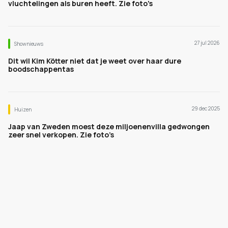
vluchtelingen als buren heeft. Zie foto's
27 jul 2026
Shownieuws
Dit wil Kim Kötter niet dat je weet over haar dure
boodschappentas
29 dec 2025
Huizen
Jaap van Zweden moest deze miljoenenvilla gedwongen
zeer snel verkopen. Zie foto’s