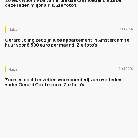
Zo leuk woont Noa Vahle, die dankzij moeder Linda om
deze reden miljonair is. Zie foto's
7 jul 2026
Huizen
Gerard Joling zet zijn luxe appartement in Amsterdam te
huur voor 6.500 euro per maand. Zie foto's
10 jul 2026
Huizen
Zoon en dochter zetten woonboerderij van overleden
vader Gerard Cox te koop. Zie foto's