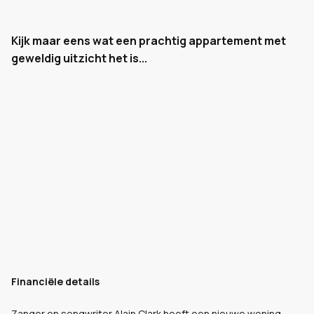
Kijk maar eens wat een prachtig appartement met
geweldig uitzicht het is...
Financiële details
Zanger en songwriter Alain Clark heeft een nieuwe woning