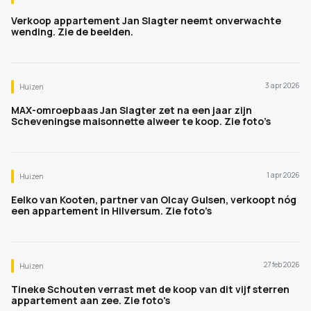
Verkoop appartement Jan Slagter neemt onverwachte
wending. Zie de beelden.
3 apr 2026
Huizen
MAX-omroepbaas Jan Slagter zet na een jaar zijn
Scheveningse maisonnette alweer te koop. Zie foto’s
1 apr 2026
Huizen
Eelko van Kooten, partner van Olcay Gulsen, verkoopt nóg
een appartement in Hilversum. Zie foto’s
27 feb 2026
Huizen
Tineke Schouten verrast met de koop van dit vijf sterren
appartement aan zee. Zie foto's