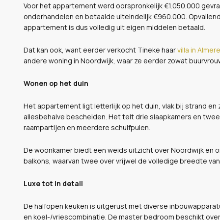
Voor het appartement werd oorspronkelijk €1.050.000 gevraa
onderhandelen en betaalde uiteindelijk €960.000. Opvallend
appartement is dus volledig uit eigen middelen betaald.
Dat kan ook, want eerder verkocht Tineke haar
villa in Almer
andere woning in Noordwijk, waar ze eerder zowat buurvrou
Wonen op het duin
Het appartement ligt letterlijk op het duin, vlak bij strand 
allesbehalve bescheiden. Het telt drie slaapkamers en twee b
raampartijen en meerdere schuifpuien.
De woonkamer biedt een weids uitzicht over Noordwijk en om
balkons, waarvan twee over vrijwel de volledige breedte va
Luxe tot in detail
De halfopen keuken is uitgerust met diverse inbouwapparat
en koel-/vriescombinatie. De master bedroom beschikt ove