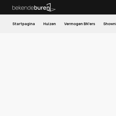
Startpagina
Huizen
Vermogen BN'ers
Shown