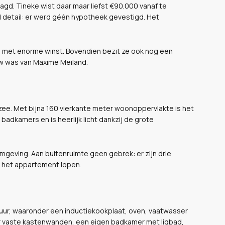
gd. Tineke wist daar maar liefst €90.000 vanaf te
 detail: er werd géén hypotheek gevestigd. Het
e
met enorme winst. Bovendien bezit ze ook nog een
w was van Maxime Meiland.
en zee. Met bijna 160 vierkante meter woonoppervlakte is het
adkamers en is heerlijk licht dankzij de grote
geving. Aan buitenruimte geen gebrek: er zijn drie
n het appartement lopen.
uur, waaronder een inductiekookplaat, oven, vaatwasser
r vaste kastenwanden, een eigen badkamer met ligbad,