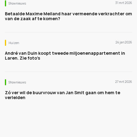
31 mrt 2026
Shownieuws
Betaalde Maxime Meiland haar vermeende verkrachter om
van de zaak af te komen?
24 jan 2026
Huizen
André van Duin koopt tweede miljoenenappartement in
Laren. Zie foto’s
27 mrt 2026
Shownieuws
Zó ver wil de buurvrouw van Jan Smit gaan om hem te
verleiden