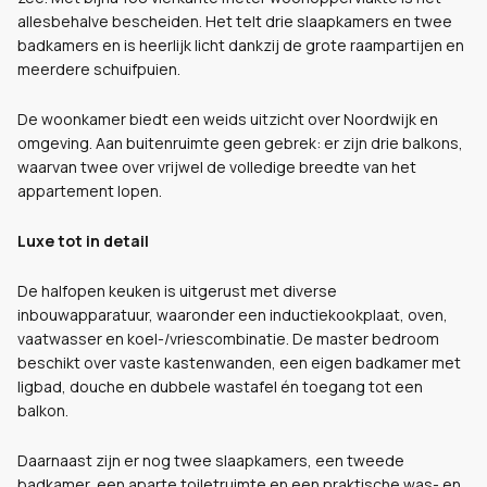
allesbehalve bescheiden. Het telt drie slaapkamers en twee
badkamers en is heerlijk licht dankzij de grote raampartijen en
meerdere schuifpuien.
De woonkamer biedt een weids uitzicht over Noordwijk en
omgeving. Aan buitenruimte geen gebrek: er zijn drie balkons,
waarvan twee over vrijwel de volledige breedte van het
appartement lopen.
Luxe tot in detail
De halfopen keuken is uitgerust met diverse
inbouwapparatuur, waaronder een inductiekookplaat, oven,
vaatwasser en koel-/vriescombinatie. De master bedroom
beschikt over vaste kastenwanden, een eigen badkamer met
ligbad, douche en dubbele wastafel én toegang tot een
balkon.
Daarnaast zijn er nog twee slaapkamers, een tweede
badkamer, een aparte toiletruimte en een praktische was- en