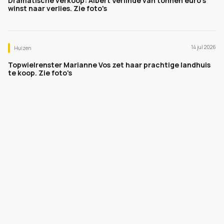
Dramatische verkoop: Albert Verlinde van tonnen euro's
winst naar verlies. Zie foto's
14 jul 2026
Huizen
Topwielrenster Marianne Vos zet haar prachtige landhuis
te koop. Zie foto's