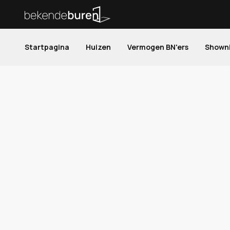
Startpagina
Huizen
Vermogen BN'ers
Shown